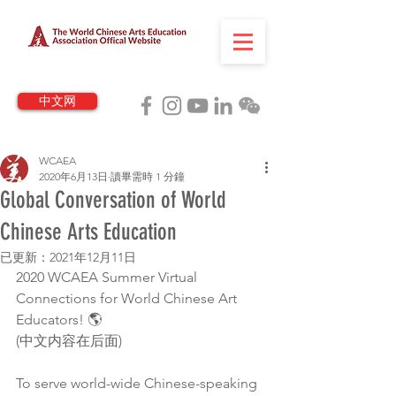
中文网
WCAEA
2020年6月13日
讀畢需時 1 分鐘
Global Conversation of World
Chinese Arts Education
已更新：
2021年12月11日
2020 WCAEA Summer Virtual 
Connections for World Chinese Art 
Educators! 🌎
(中文内容在后面)
To serve world-wide Chinese-speaking 