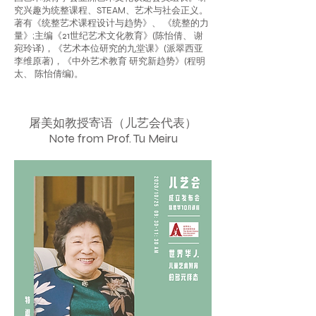
究兴趣为统整课程、STEAM、艺术与社会正义。
著有《统整艺术课程设计与趋势》、 《统整的力
量》;主编《21世纪艺术文化教育》(陈怡倩、 谢
宛玲译)，《艺术本位研究的九堂课》(派翠西亚
李维原著)，《中外艺术教育 研究新趋势》(程明
太、 陈怡倩编)。
屠美如教授寄语
（儿艺会代表）
Note from Prof. Tu Meiru